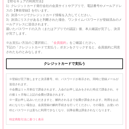
【3Dセキュアの利用方法】
1）クレジットカード発行会社の会員サイトやアプリで、電話番号やメールアドレ
スの【事前登録】を行います。
2）決済ページでクレジットカード情報を入力してください。
3）決済にリスクがあると判断された場合、ワンタイムパスワードが登録済みのメ
ールアドレスに送信されます。
届いたパスワードの入力（またはアプリでの認証）後、本人確認が完了し、決済
が完了します。
※お支払い方法のご選択前に、「
会員規約
」をご確認ください。
下記の「クレジットカードで支払う」ボタンをクリックすると、会員規約に同意
されたものとみなします。
※登録が完了致しますと決済番号、ID、パスワードが表示され、同時に登録メールが
送信されます。
※会費は１ヶ月単位で課金されます。入会のお申し込みをされた時点で課金され、そ
の後１ヶ月毎に上記の会費が課金されます。
※一度お申し込みいただきますと、解約されるまで会費が課金されます。利用をお止
めになりたい場合は、会員登録の解約手続きを行ってください。その場合、お使いの
IDとパスワードは直ちに利用できなくなり、以降会費は課金されなくなります。
特定商取引法に基づく表示