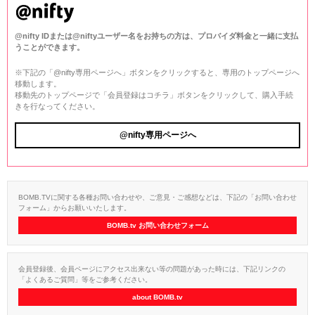
@nifty IDまたは@niftyユーザー名をお持ちの方は、プロバイダ料金と一緒に支払
うことができます。
※下記の「@nifty専用ページへ」ボタンをクリックすると、専用のトップページへ
移動します。
移動先のトップページで「会員登録はコチラ」ボタンをクリックして、購入手続
きを行なってください。
@nifty専用ページへ
BOMB.TVに関する各種お問い合わせや、ご意見・ご感想などは、下記の「お問い合わせ
フォーム」からお願いいたします。
BOMB.tv お問い合わせフォーム
会員登録後、会員ページにアクセス出来ない等の問題があった時には、下記リンクの
「よくあるご質問」等をご参考ください。
about BOMB.tv