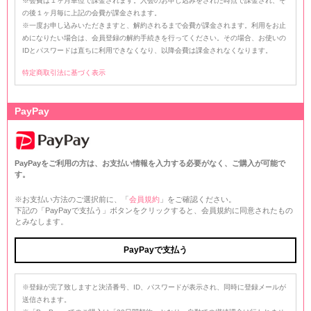
※会費は１ヶ月単位で課金されます。入会のお申し込みをされた時点で課金され、そ
の後１ヶ月毎に上記の会費が課金されます。
※一度お申し込みいただきますと、解約されるまで会費が課金されます。利用をお止
めになりたい場合は、会員登録の解約手続きを行ってください。その場合、お使いの
IDとパスワードは直ちに利用できなくなり、以降会費は課金されなくなります。
特定商取引法に基づく表示
PayPay
PayPayをご利用の方は、お支払い情報を入力する必要がなく、ご購入が可能で
す。
※お支払い方法のご選択前に、「
会員規約
」をご確認ください。
下記の「PayPayで支払う」ボタンをクリックすると、会員規約に同意されたもの
とみなします。
※登録が完了致しますと決済番号、ID、パスワードが表示され、同時に登録メールが
送信されます。