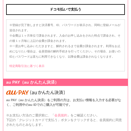
※登録が完了致しますと決済番号、ID、パスワードが表示され、同時に登録メールが
送信されます。
※会費は１ヶ月単位で課金されます。入会のお申し込みをされた時点で課金され、そ
の後１ヶ月毎に上記の会費が課金されます。
※一度お申し込みいただきますと、解約されるまで会費が課金されます。利用をお止
めになりたい場合は、会員登録の解約手続きを行ってください。その場合、お使いの
IDとパスワードは直ちに利用できなくなり、以降会費は課金されなくなります。
特定商取引法に基づく表示
au PAY（au かんたん決済）
au PAY（au かんたん決済）をご利用の方は、お支払い情報を入力する必要がな
く、ご利用中のau IDでのご購入が可能です。
※お支払い方法のご選択前に、「
会員規約
」をご確認ください。
下記の「クレジットカードで支払う」ボタンをクリックすると、会員規約に同意
されたものとみなします。